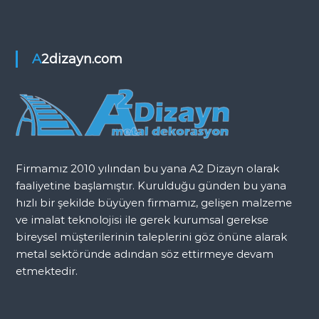
ı
g
A2dizayn.com
e
z
i
n
Firmamız 2010 yılından bu yana A2 Dizayn olarak
faaliyetine başlamıştır. Kurulduğu günden bu yana
m
hızlı bir şekilde büyüyen firmamız, gelişen malzeme
ve imalat teknolojisi ile gerek kurumsal gerekse
e
bireysel müşterilerinin taleplerini göz önüne alarak
metal sektöründe adından söz ettirmeye devam
s
etmektedir.
i