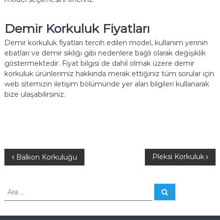
Demir Korkuluk Fiyatları
Demir korkuluk fiyatları tercih edilen model, kullanım yerinin
ebatları ve demir sıklığı gibi nedenlere bağlı olarak değişiklik
göstermektedir. Fiyat bilgisi de dahil olmak üzere demir
korkuluk ürünlerimiz hakkında merak ettiğiniz tüm sorular için
web sitemizin iletişim bölümünde yer alan bilgileri kullanarak
bize ulaşabilirsiniz.
Y
Pleksi Korkuluk
Balkon Korkuluğu
a
A
A
r
r
z
a
a
: