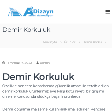
İ
ç
a
M
e
e
2
t
r
D
a
i
i
l
Demir Korkuluk
ğ
D
z
e
e
a
g
k
Ana sayfa
Ürünler
Demir Korkuluk
y
o
e
r
ç
n
a
–
s
P
y
Temmuz 17, 2022
admin
o
a
n
Demir Korkuluk
s
,
l
k
o
a
Özellikle pencere kenarlarında güvenlik amacı ile tercih edilen
r
demir korkuluk ürünlerimiz eve karşı kötü niyetli bir girişimi
n
k
önleme konusunda oldukça başarılı ürünlerdir.
m
u
l
a
u
Demir doğrama malzeme kullanılarak imal edilirler. Pencere,
z
k