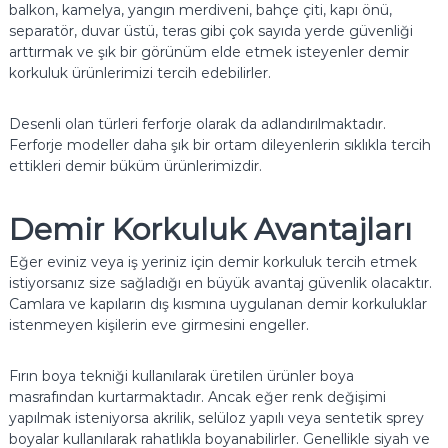
balkon, kamelya, yangın merdiveni, bahçe çiti, kapı önü,
v
v
separatör, duvar üstü, teras gibi çok sayıda yerde güvenliği
e
e
ç
arttırmak ve şık bir görünüm elde etmek isteyenler demir
A
o
korkuluk ürünlerimizi tercih edebilirler.
l
k
d
ü
a
Desenli olan türleri ferforje olarak da adlandırılmaktadır.
m
h
Ferforje modeller daha şık bir ortam dileyenlerin sıklıkla tercih
i
a
ettikleri demir büküm ürünlerimizdir.
f
n
a
y
z
Demir Korkuluk Avantajları
u
l
a
m
Eğer eviniz veya iş yeriniz için demir korkuluk tercih etmek
s
M
istiyorsanız size sağladığı en büyük avantaj güvenlik olacaktır.
ı
e
Camlara ve kapıların dış kısmına uygulanan demir korkuluklar
istenmeyen kişilerin eve girmesini engeller.
r
d
i
Fırın boya tekniği kullanılarak üretilen ürünler boya
masrafından kurtarmaktadır. Ancak eğer renk değişimi
v
yapılmak isteniyorsa akrilik, selüloz yapılı veya sentetik sprey
e
boyalar kullanılarak rahatlıkla boyanabilirler. Genellikle siyah ve