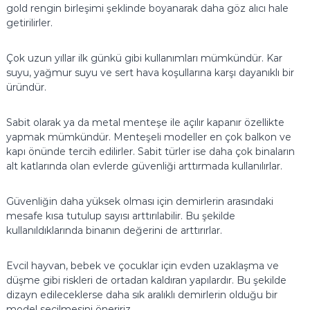
n
gold rengin birleşimi şeklinde boyanarak daha göz alıcı hale
K
getirilirler.
o
r
Çok uzun yıllar ilk günkü gibi kullanımları mümkündür. Kar
k
suyu, yağmur suyu ve sert hava koşullarına karşı dayanıklı bir
u
üründür.
l
u
Sabit olarak ya da metal menteşe ile açılır kapanır özellikte
ğ
yapmak mümkündür. Menteşeli modeller en çok balkon ve
u
kapı önünde tercih edilirler. Sabit türler ise daha çok binaların
alt katlarında olan evlerde güvenliği arttırmada kullanılırlar.
Güvenliğin daha yüksek olması için demirlerin arasındaki
mesafe kısa tutulup sayısı arttırılabilir. Bu şekilde
kullanıldıklarında binanın değerini de arttırırlar.
Evcil hayvan, bebek ve çocuklar için evden uzaklaşma ve
düşme gibi riskleri de ortadan kaldıran yapılardır. Bu şekilde
dizayn edileceklerse daha sık aralıklı demirlerin olduğu bir
model seçilmesini öneririz.