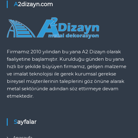
n
A2dizayn.com
K
o
r
k
u
l
u
Firmamız 2010 yılından bu yana A2 Dizayn olarak
ğ
faaliyetine başlamıştır. Kurulduğu günden bu yana
u
hızlı bir şekilde büyüyen firmamız, gelişen malzeme
ve imalat teknolojisi ile gerek kurumsal gerekse
bireysel müşterilerinin taleplerini göz önüne alarak
metal sektöründe adından söz ettirmeye devam
etmektedir.
Sayfalar