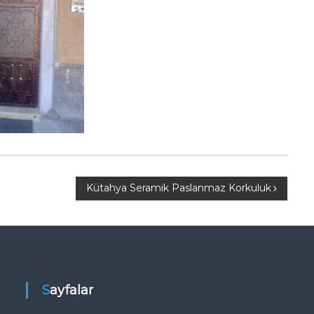
Kütahya Seramik Paslanmaz Korkuluk
Sayfalar