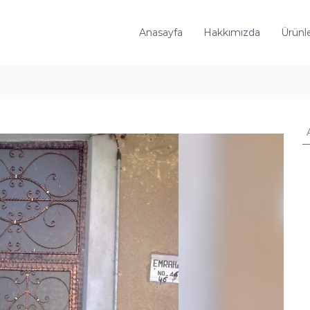
Anasayfa
Hakkımızda
Ürünl
A
r
a
: