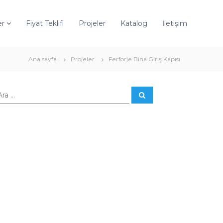
er
Fiyat Teklifi
Projeler
Katalog
İletişim
Ana sayfa
Projeler
Ferforje Bina Giriş Kapısı
A
r
a