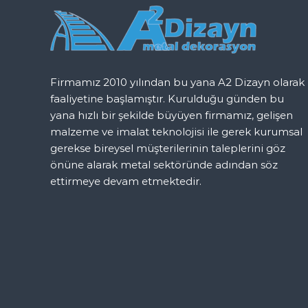
g
e
z
Firmamız 2010 yılından bu yana A2 Dizayn olarak
i
faaliyetine başlamıştır. Kurulduğu günden bu
yana hızlı bir şekilde büyüyen firmamız, gelişen
n
malzeme ve imalat teknolojisi ile gerek kurumsal
gerekse bireysel müşterilerinin taleplerini göz
m
önüne alarak metal sektöründe adından söz
ettirmeye devam etmektedir.
e
s
i