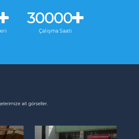
30000
eri
Çalışma Saati
erimize ait görseller.