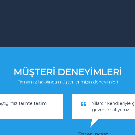
MÜŞTERİ DENEYİMLERİ
Firmamız hakkında müşterilerimizin deneyimleri
aştığımız tarihte teslim
Yıllardır kendileriyle
güvenle satıyoruz.
Başer İnşaat