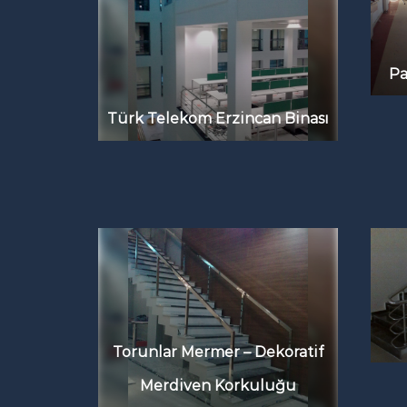
Pa
Türk Telekom Erzincan Binası
Torunlar Mermer – Dekoratif
Merdiven Korkuluğu