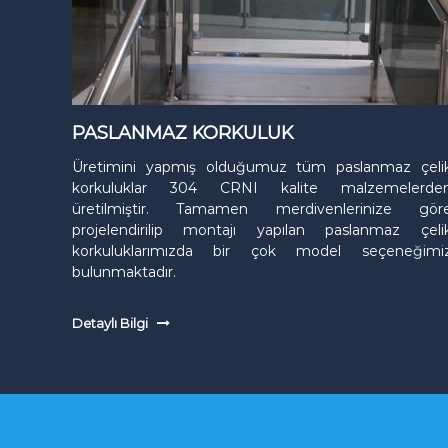
K
o
r
k
u
l
PASLANMAZ KORKULUK
u
Üretimini yapmış olduğumuz tüm paslanmaz çeli
ğ
korkuluklar 304 CRNI kalite malzemelerde
u
üretilmiştir. Tamamen merdivenlerinize gör
projelendirilip montajı yapılan paslanmaz çeli
korkuluklarımızda bir çok model seçeneğimi
bulunmaktadır.
Detaylı Bilgi