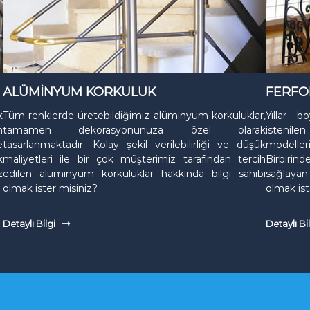
ALÜMİNYUM KORKULUK
FERFO
k
Tüm renklerde üretebildiğimiz alüminyum korkuluklar,
Yıllar 
n
tamamen dekorasyonunuza özel olarak
istenile
e
tasarlanmaktadır. Kolay şekil verilebilirliği ve düşük
modeller
k
maliyetleri ile bir çok müşterimiz tarafından tercih
Birbirin
z
edilen alüminyum korkuluklar hakkında bilgi sahibi
sağlayan 
olmak ister misiniz?
olmak ist
Detaylı Bilgi
Detaylı Bi