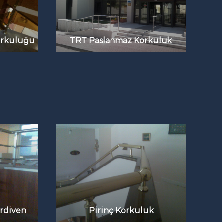
TRT Paslanmaz Korkuluk
orkuluğu
rdiven
Pirinç Korkuluk