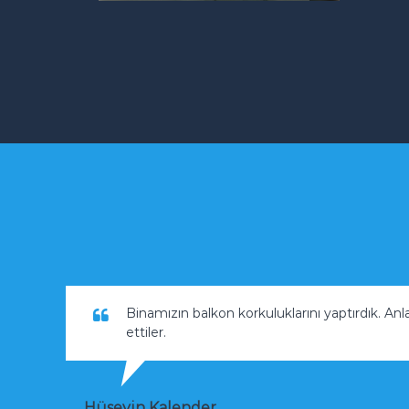
Binamızın balkon korkuluklarını yaptırdık. Anl
ettiler.
Hüseyin Kalender