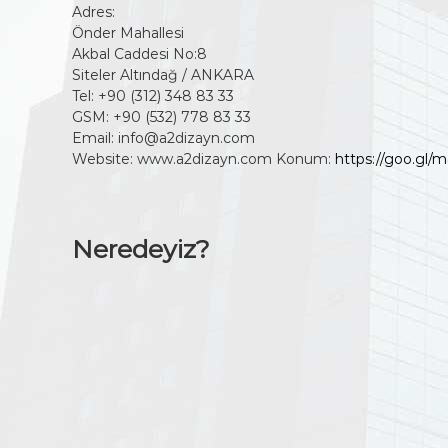
l
Adres:
e
u
Önder Mahallesi
A
k
Akbal Caddesi No:8
l
v
Siteler Altındağ / ANKARA
ü
e
Tel: +90 (312) 348 83 33
ç
m
GSM: +90 (532) 778 83 33
o
i
Email: info@a2dizayn.com
k
Website: www.a2dizayn.com
Konum:
n
https://goo.g
d
y
a
u
h
m
a
Neredeyiz?
M
f
a
e
z
r
l
d
a
i
s
v
ı
e
n