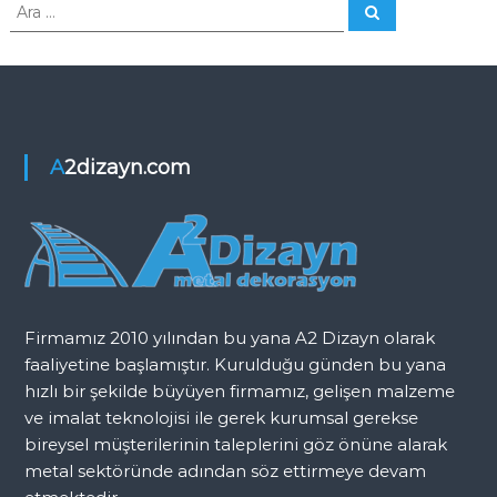
z
n
A
A
K
r
r
a
ı
a
o
:
r
g
k
u
e
l
A2dizayn.com
u
z
ğ
u
i
n
Firmamız 2010 yılından bu yana A2 Dizayn olarak
m
faaliyetine başlamıştır. Kurulduğu günden bu yana
e
hızlı bir şekilde büyüyen firmamız, gelişen malzeme
ve imalat teknolojisi ile gerek kurumsal gerekse
s
bireysel müşterilerinin taleplerini göz önüne alarak
metal sektöründe adından söz ettirmeye devam