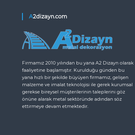
z
ı
A2dizayn.com
g
e
z
Firmamız 2010 yılından bu yana A2 Dizayn olarak
i
faaliyetine başlamıştır. Kurulduğu günden bu
yana hızlı bir şekilde büyüyen firmamız, gelişen
n
malzeme ve imalat teknolojisi ile gerek kurumsal
gerekse bireysel müşterilerinin taleplerini göz
m
önüne alarak metal sektöründe adından söz
ettirmeye devam etmektedir.
e
s