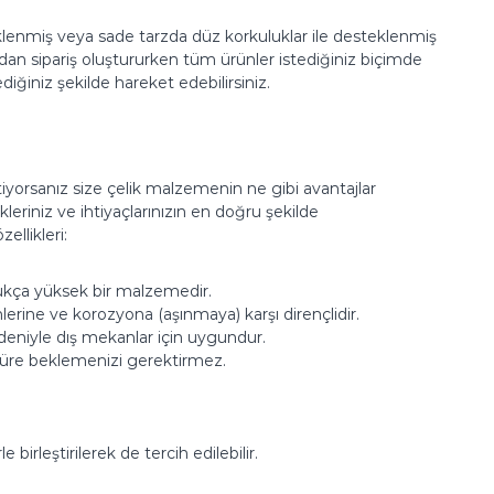
eklenmiş veya sade tarzda düz korkuluklar ile desteklenmiş
n sipariş oluştururken tüm ürünler istediğiniz biçimde
diğiniz şekilde hareket edebilirsiniz.
iyorsanız size çelik malzemenin ne gibi avantajlar
ekleriniz ve ihtiyaçlarınızın en doğru şekilde
ellikleri:
oldukça yüksek bir malzemedir.
erine ve korozyona (aşınmaya) karşı dirençlidir.
edeniyle dış mekanlar için uygundur.
 süre beklemenizi gerektirmez.
birleştirilerek de tercih edilebilir.