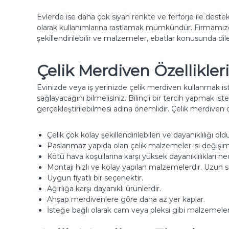
l
e
u
Evlerde ise daha çok siyah renkte ve ferforje ile dest
A
k
olarak kullanımlarına rastlamak mümkündür. Firmamızda
l
v
şekillendirilebilir ve malzemeler, ebatlar konusunda dile
ü
e
ç
m
Çelik Merdiven Özellikleri
o
i
k
n
Evinizde veya iş yerinizde çelik merdiven kullanmak ist
d
y
sağlayacağını bilmelisiniz. Bilinçli bir tercih yapmak ist
a
u
gerçekleştirilebilmesi adına önemlidir. Çelik merdiven öz
h
m
a
M
f
Çelik çok kolay şekillendirilebilen ve dayanıklılığı 
a
e
Paslanmaz yapıda olan çelik malzemeler ısı değişiml
z
r
Kötü hava koşullarına karşı yüksek dayanıklılıkları n
l
Montajı hızlı ve kolay yapılan malzemelerdir. Uzun
d
a
Uygun fiyatlı bir seçenektir.
i
s
Ağırlığa karşı dayanıklı ürünlerdir.
v
ı
Ahşap merdivenlere göre daha az yer kaplar.
e
İsteğe bağlı olarak cam veya pleksi gibi malzemelerle 
n