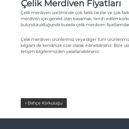
K
Çelik Merdiven Fiyatları
o
Çelik merdiven üretiminde çok farklı tarzlar ve çok fa
r
merdiven için gerekli olan basamak, tercih edilen kor
k
bulundurulduğunda burada çelik merdiven fiyatların
u
l
Çelik merdiven ürünlerimiz veya diğer tüm ürünlerimiz 
u
bilgisini de kendinize özel olarak edinebilirsiniz. Bize 
ğ
iletişim bilgilerimizden yararlanabilirsiniz.
u
Y
Bahçe Korkuluğu
a