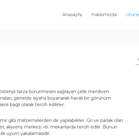
Anasayfa
Hakkımızda
Ürünl
A
r
a
:
sterişli tarza bürünmesini sağlayan çelik merdiven
aları, genelde siyaha boyanarak havalı bir görünüm
re bağlı olarak tercih edilirler.
ir gibi malzemelerden de yapılabilirler. Gri ve parlak olan
yeri, alışveriş merkezi vb. mekanlarda tercih edilir. Bunun
ile uyum yakalamasıdır.