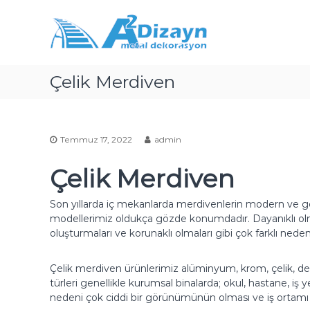
a
İ
M
ç
2
e
e
t
D
r
a
i
i
l
z
Çelik Merdiven
ğ
D
a
e
e
y
g
k
n
e
o
ç
–
r
Temmuz 17, 2022
admin
a
P
s
Çelik Merdiven
a
y
s
o
Son yıllarda iç mekanlarda merdivenlerin modern ve gö
l
n
modellerimiz oldukça gözde konumdadır. Dayanıklı olm
a
,
oluşturmaları ve korunaklı olmaları gibi çok farklı nedenle
n
k
m
o
Çelik merdiven ürünlerimiz alüminyum, krom, çelik, dem
r
a
türleri genellikle kurumsal binalarda; okul, hastane, iş 
k
z
nedeni çok ciddi bir görünümünün olması ve iş ortamı 
u
v