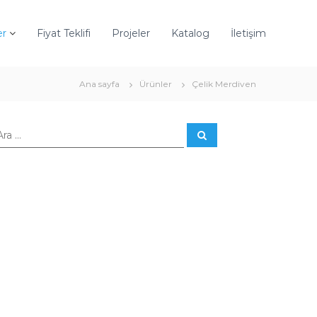
er
Fiyat Teklifi
Projeler
Katalog
İletişim
Ana sayfa
Ürünler
Çelik Merdiven
A
r
a