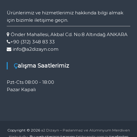
Ürünlerimiz ve hizmetlerimiz hakkında bilgi almak
için bizimle iletişime geçin.
Önder Mahallesi, Akbal Cd. No:8 Altındağ ANKARA
+90 (312) 348 83 33
info@a2dizayn.com
Çalışma Saatlerimiz
Pzt-Cts 08:00 - 18:00
Pazar Kapalı
Copyright © 2026
a2 Dizayn – Paslanmaz ve Alüminyum Merdiven
Korkuluğu.
Bu web sitesinin tasarımı
fatihcandir.com.tr
tarafından