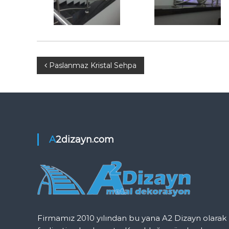
K
o
r
k
u
l
Y
Paslanmaz Kristal Sehpa
u
ğ
a
u
z
ı
A2dizayn.com
g
e
z
Firmamız 2010 yılından bu yana A2 Dizayn olarak
i