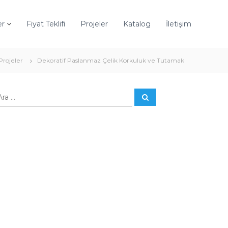
er
Fiyat Teklifi
Projeler
Katalog
İletişim
Projeler
Dekoratif Paslanmaz Çelik Korkuluk ve Tutamak
A
r
a