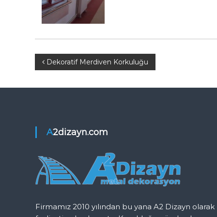
K
o
r
k
u
l
Y
Dekoratif Merdiven Korkuluğu
u
ğ
a
u
z
ı
A2dizayn.com
g
e
z
Firmamız 2010 yılından bu yana A2 Dizayn olarak
i