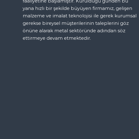
faaliyetine başlamıştır. Kurulduğu günden bu
yana hızlı bir şekilde büyüyen firmamız, gelişen
n
malzeme ve imalat teknolojisi ile gerek kurumsal
gerekse bireysel müşterilerinin taleplerini göz
m
önüne alarak metal sektöründe adından söz
ettirmeye devam etmektedir.
e
s
i