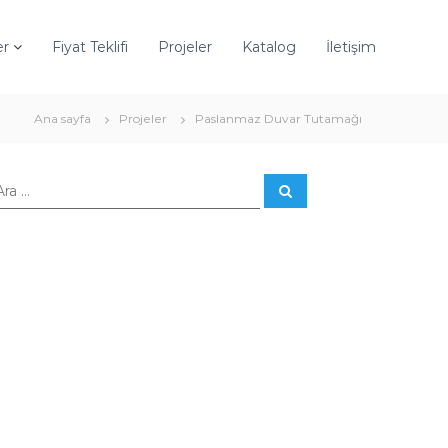
er
Fiyat Teklifi
Projeler
Katalog
İletişim
Ana sayfa
Projeler
Paslanmaz Duvar Tutamağı
A
r
a