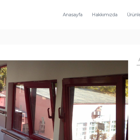
Anasayfa
Hakkımızda
Ürünl
A
r
a
: