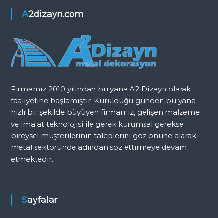
n
e
K
A2dizayn.com
o
z
r
i
k
u
n
l
u
Firmamız 2010 yılından bu yana A2 Dizayn olarak
m
ğ
faaliyetine başlamıştır. Kurulduğu günden bu yana
u
e
hızlı bir şekilde büyüyen firmamız, gelişen malzeme
ve imalat teknolojisi ile gerek kurumsal gerekse
s
bireysel müşterilerinin taleplerini göz önüne alarak
metal sektöründe adından söz ettirmeye devam
i
etmektedir.
Sayfalar