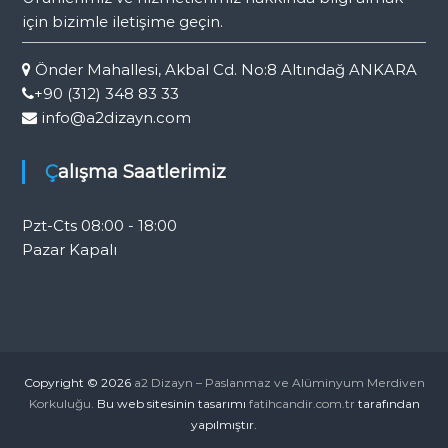
için bizimle iletişime geçin.
Önder Mahallesi, Akbal Cd. No:8 Altındağ ANKARA
+90 (312) 348 83 33
info@a2dizayn.com
Çalışma Saatlerimiz
Pzt-Cts 08:00 - 18:00
Pazar Kapalı
Copyright © 2026
a2 Dizayn – Paslanmaz ve Alüminyum Merdiven
Korkuluğu.
Bu web sitesinin tasarımı
fatihcandir.com.tr
tarafından
yapılmıştır.