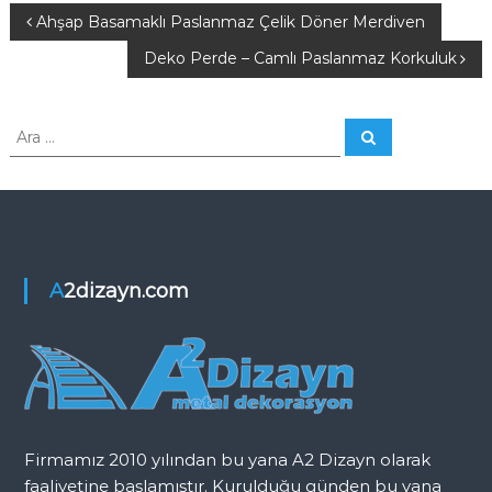
n
Y
Ahşap Basamaklı Paslanmaz Çelik Döner Merdiven
K
o
Deko Perde – Camlı Paslanmaz Korkuluk
a
r
k
z
A
u
A
r
r
l
a
ı
a
u
:
ğ
g
u
e
A2dizayn.com
z
i
n
Firmamız 2010 yılından bu yana A2 Dizayn olarak
m
faaliyetine başlamıştır. Kurulduğu günden bu yana