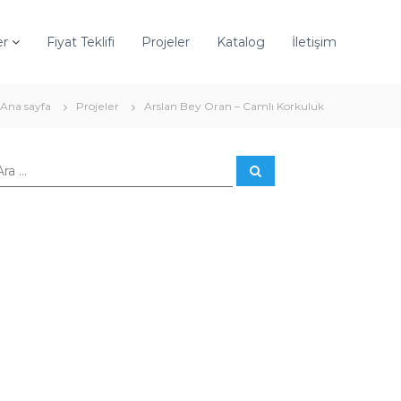
er
Fiyat Teklifi
Projeler
Katalog
İletişim
Ana sayfa
Projeler
Arslan Bey Oran – Camlı Korkuluk
A
r
a