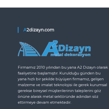
K
a
o
r
z
k
u
ı
l
A2dizayn.com
u
g
ğ
u
e
z
Firmamız 2010 yılından bu yana A2 Dizayn olarak
i
faaliyetine başlamıştır. Kurulduğu günden bu
yana hızlı bir şekilde büyüyen firmamız, gelişen
n
malzeme ve imalat teknolojisi ile gerek kurumsal
gerekse bireysel müşterilerinin taleplerini göz
m
önüne alarak metal sektöründe adından söz
ettirmeye devam etmektedir.
e